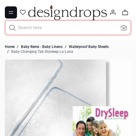
Skip to Content
0
Search here
Home
/
Baby Items - Baby Linens
/
Waterproof Baby Sheets
/
Baby Changing Tab Drysleep La Luna