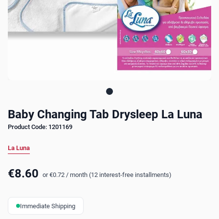
Baby Changing Tab Drysleep La Luna
Product Code: 1201169
La Luna
€8.60
or
€0.72
/
month (12 interest-free installments)
Immediate Shipping