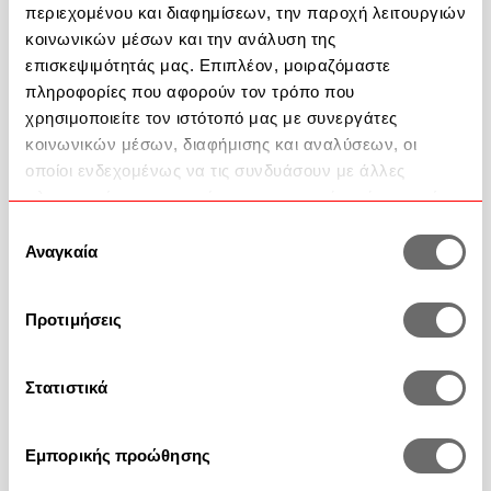
περιεχομένου και διαφημίσεων, την παροχή λειτουργιών
κοινωνικών μέσων και την ανάλυση της
Help
επισκεψιμότητάς μας. Επιπλέον, μοιραζόμαστε
πληροφορίες που αφορούν τον τρόπο που
2351 100 200
χρησιμοποιείτε τον ιστότοπό μας με συνεργάτες
κοινωνικών μέσων, διαφήμισης και αναλύσεων, οι
Contact
οποίοι ενδεχομένως να τις συνδυάσουν με άλλες
πληροφορίες που τους έχετε παραχωρήσει ή τις οποίες
FAQ
έχουν συλλέξει σε σχέση με την από μέρους σας χρήση
Επιλογή
των υπηρεσιών τους.
Αναγκαία
συγκατάθεσης
Προτιμήσεις
Στατιστικά
Payment methods
Εμπορικής προώθησης