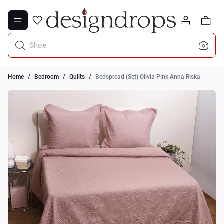
Skip to Content
0
Shoe Rack
Home
/
Bedroom
/
Quilts
/
Bedspread (Set) Olivia Pink Anna Riska