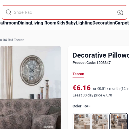
Shoe Racks
athroom
Dining
Living Room
Kids
Baby
Lighting
Decoration
Carpet
o 04 Raf Teoran
Decorative Pillow
Product Code: 1203347
Teoran
€6.16
or
€0.51
/
month (12 in
Least 30 day price
€7.70
Color:
RAF