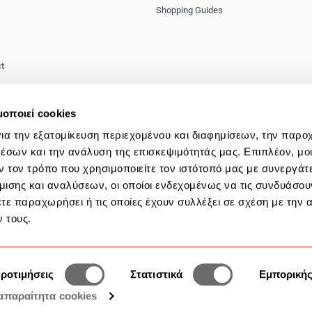
Shopping Guides
s
t
ities
μοποιεί cookies
ence & Harassment Prevention -
ια την εξατομίκευση περιεχομένου και διαφημίσεων, την παρο
y
έσων και την ανάλυση της επισκεψιμότητάς μας. Επιπλέον, μο
 τον τρόπο που χρησιμοποιείτε τον ιστότοπό μας με συνεργάτ
ισης και αναλύσεων, οι οποίοι ενδεχομένως να τις συνδυάσου
τε παραχωρήσει ή τις οποίες έχουν συλλέξει σε σχέση με την 
 τους.
ροτιμήσεις
Στατιστικά
Εμπορική
απαραίτητα cookies
Copyright © 2019 My