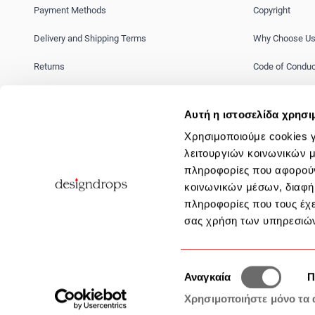
Payment Methods
Copyright
Delivery and Shipping Terms
Why Choose U
Returns
Code of Conduc
Transaction Security
Career Opportun
Αυτή η ιστοσελίδα χρησι
Terms of Use
Workplace Viol
Χρησιμοποιούμε cookies γ
Response Polic
λειτουργιών κοινωνικών μ
πληροφορίες που αφορούν
κοινωνικών μέσων, διαφήμ
πληροφορίες που τους έχε
σας χρήση των υπηρεσιών
Επιλογή
Αναγκαία
Π
συγκατάθεσης
Χρησιμοποιήστε μόνο τα 