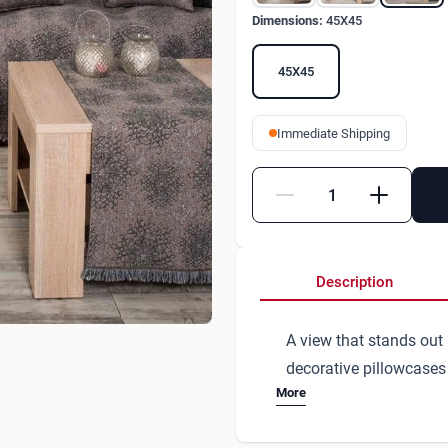
Dimensions:
45X45
45X45
Immediate Shipping
Quantity
Description
A view that stands out
decorative pillowcases
More
your living room and am
the Chicago decorative