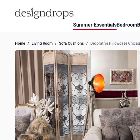
Skip to Content
Summer Essentials
Bedroom
B
Home
/
Living Room
/
Sofa Cushions
/
Decorative Pillowcase Chicag