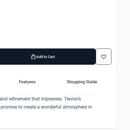
Add to Cart
Features
Shopping Guide
 and refinement that impresses. Teoran's
 promise to create a wonderful atmosphere in
aze your guests. Thanks to its excellent quality,
 pillowcase will adorn your living room for many