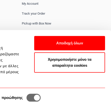
My Account
Track your Order
Pickup with Box Now
Frequent Questions
Αποδοχή όλων
Contact us
χή
ιραζόμαστε
Χρησιμοποιήστε μόνο τα
ες
απαραίτητα cookies
ν με άλλες
από μέρους
2351 100 200
ς προώθησης
DesignDrops All rights reserved. | Developed and Designed by
WeSolve