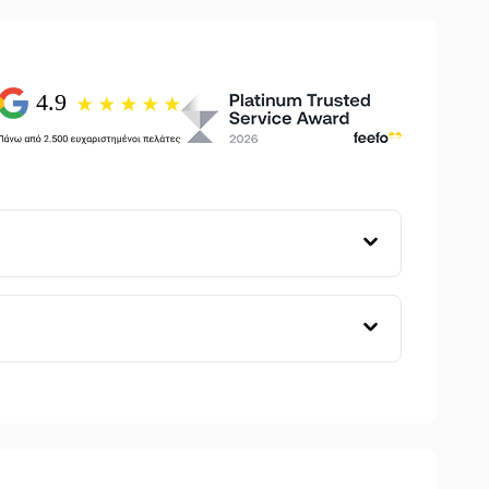
n, 22% Polyester
m)
m)
m)