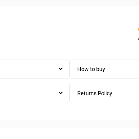
years.
Quality:
48% Acrylic, 30% Cotto
​Available
Dimensions:
1 Pillowcase (30X50c
1 Pillowcase (45X45c
1 Pillowcase (65X65c
How to buy
Returns Policy