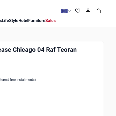
0
s
LifeStyle
Hotel
Furniture
Sales
case Chicago 04 Raf Teoran
terest-free installments)