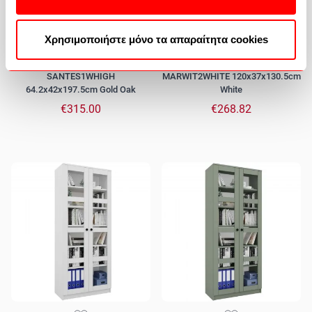
Χρησιμοποιήστε μόνο τα απαραίτητα cookies
Showcase Santes TO-
Showcase Marocco TO-
SANTES1WHIGH
MARWIT2WHITE 120x37x130.5cm
64.2x42x197.5cm Gold Oak
White
€315.00
€268.82