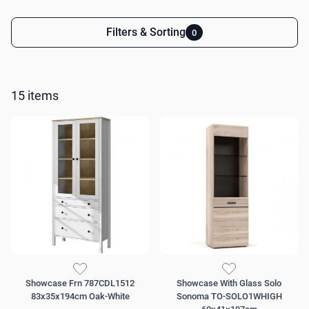
Filters & Sorting
0
Skip to product list
15
items
Showcase Frn 787CDL1512
Showcase With Glass Solo
83x35x194cm Oak-White
Sonoma TO-SOLO1WHIGH