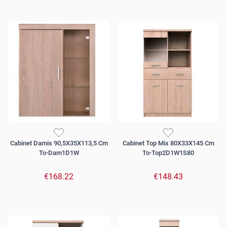
Cabinet Damis 90,5X35X113,5 Cm
Cabinet Top Mix 80X33X145 Cm
To-Dam1D1W
To-Top2D1W1S80
€168.22
€148.43