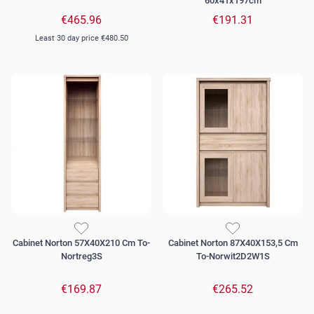
60x41x197cm
€465.96
€191.31
Least 30 day price
€480.50
Cabinet Norton 57X40X210 Cm To-
Cabinet Norton 87X40X153,5 Cm
Nortreg3S
To-Norwit2D2W1S
€169.87
€265.52