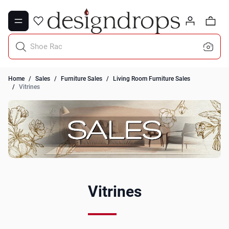
Skip to Content
0
Shoe Racks
Home
/
Sales
/
Furniture Sales
/
Living Room Furniture Sales
/
Vitrines
Vitrines