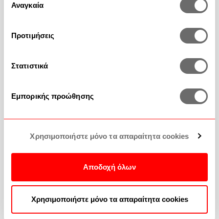
των υπηρεσιών τους.
Αναγκαία
συγκατάθεσης
Προτιμήσεις
Στατιστικά
Εμπορικής προώθησης
Χρησιμοποιήστε μόνο τα απαραίτητα cookies
Christmas Place Mat Snow 235
Christmas Place Mat Mistletoe
(Set 4pcs) Greige Kentia
(Set 2pcs) Red-White Nima
Αποδοχή όλων
€8.30
€4.20
Χρησιμοποιήστε μόνο τα απαραίτητα cookies