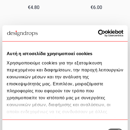
€4.80
€6.00
Αυτή η ιστοσελίδα χρησιμοποιεί cookies
Χρησιμοποιούμε cookies για την εξατομίκευση
περιεχομένου και διαφημίσεων, την παροχή λειτουργιών
κοινωνικών μέσων και την ανάλυση της
επισκεψιμότητάς μας. Επιπλέον, μοιραζόμαστε
πληροφορίες που αφορούν τον τρόπο που
χρησιμοποιείτε τον ιστότοπό μας με συνεργάτες
Christmas Table Mat 3035 Silver
Christmas Table Mat 3036 Blue
κοινωνικών μέσων, διαφήμισης και αναλύσεων, οι
Saint Clair
Saint Clair
οποίοι ενδεχομένως να τις συνδυάσουν με άλλες
πληροφορίες που τους έχετε παραχωρήσει ή τις οποίες
€7.50
€6.80
έχουν συλλέξει σε σχέση με την από μέρους σας χρήση
Επιλογή