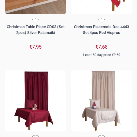
Christmas Table Place CD03 (Set
Christmas Placemats Des 4443
2pcs) Silver Palamaiki
Set 4pcs Red Viopros
€7.95
€7.68
Least 30 day price
€9.60