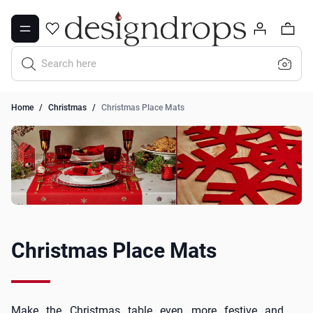
Skip to Content
0
Search here
Home
/
Christmas
/
Christmas Place Mats
Christmas Place Mats
Make the Christmas table even more festive and