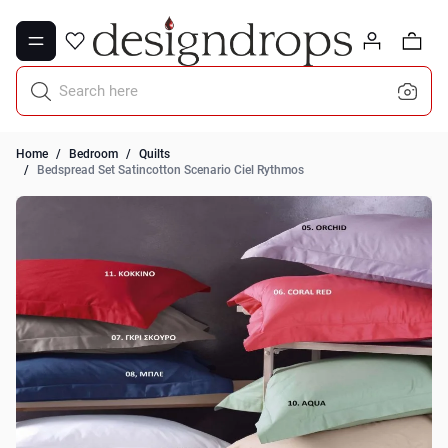
Skip to Content
0
Search here
Home
/
Bedroom
/
Quilts
/
Bedspread Set Satincotton Scenario Ciel Rythmos