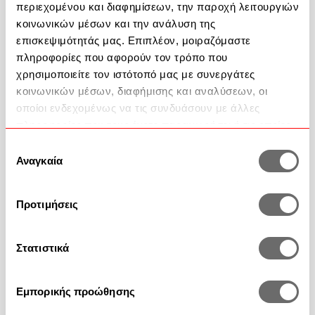
περιεχομένου και διαφημίσεων, την παροχή λειτουργιών
κοινωνικών μέσων και την ανάλυση της
Help
επισκεψιμότητάς μας. Επιπλέον, μοιραζόμαστε
πληροφορίες που αφορούν τον τρόπο που
2351 100 200
χρησιμοποιείτε τον ιστότοπό μας με συνεργάτες
κοινωνικών μέσων, διαφήμισης και αναλύσεων, οι
Contact
οποίοι ενδεχομένως να τις συνδυάσουν με άλλες
πληροφορίες που τους έχετε παραχωρήσει ή τις οποίες
FAQ
έχουν συλλέξει σε σχέση με την από μέρους σας χρήση
Επιλογή
των υπηρεσιών τους.
Αναγκαία
συγκατάθεσης
Προτιμήσεις
Στατιστικά
Payment methods
Εμπορικής προώθησης