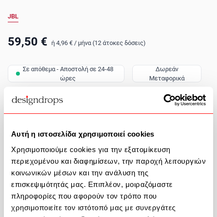
JBL
59,50 €
ή
4,96 €
/
μήνα (12 άτοκες δόσεις)
Σε απόθεμα - Αποστολή σε 24-48
Δωρεάν
ώρες
Μεταφορικά
Ποσότητα
Προσθήκη στο καλάθι
Αυτή η ιστοσελίδα χρησιμοποιεί cookies
Χρησιμοποιούμε cookies για την εξατομίκευση
Περιγραφή Προϊόντος
περιεχομένου και διαφημίσεων, την παροχή λειτουργιών
κοινωνικών μέσων και την ανάλυση της
επισκεψιμότητάς μας. Επιπλέον, μοιραζόμαστε
πληροφορίες που αφορούν τον τρόπο που
χρησιμοποιείτε τον ιστότοπό μας με συνεργάτες