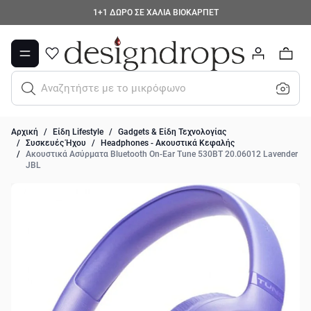
Μετάβαση στο περιεχόμενο
1+1 ΔΩΡΟ ΣΕ ΧΑΛΙΑ ΒΙΟΚΑΡΠΕΤ
0
Αναζητήστε με το μικρόφωνο..
Αρχική
/
Είδη Lifestyle
/
Gadgets & Είδη Τεχνολογίας
/
Συσκευές Ήχου
/
Headphones - Ακουστικά Κεφαλής
/
Ακουστικά Ασύρματα Bluetooth On-Ear Tune 530BT 20.06012 Lavender
JBL