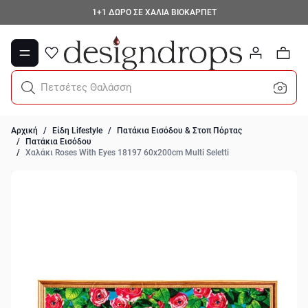
Μετάβαση στο περιεχόμενο
1+1 ΔΩΡΟ ΣΕ ΧΑΛΙΑ ΒΙΟΚΑΡΠΕΤ
0
Πετσέτες Θαλάσσης
Αρχική
/
Είδη Lifestyle
/
Πατάκια Εισόδου & Στοπ Πόρτας
/
Πατάκια Εισόδου
/
Χαλάκι Roses With Eyes 18197 60x200cm Multi Seletti