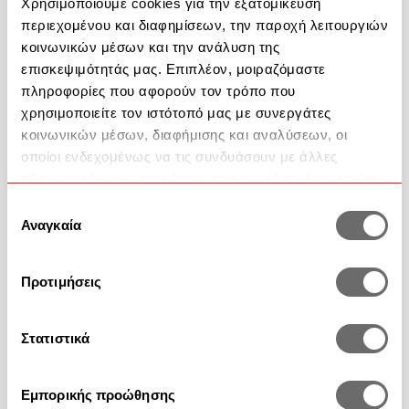
ώρες
Μεταφορικά
Χρησιμοποιούμε cookies για την εξατομίκευση
περιεχομένου και διαφημίσεων, την παροχή λειτουργιών
Ποσότητα
κοινωνικών μέσων και την ανάλυση της
επισκεψιμότητάς μας. Επιπλέον, μοιραζόμαστε
πληροφορίες που αφορούν τον τρόπο που
Προσθήκη στο καλάθι
χρησιμοποιείτε τον ιστότοπό μας με συνεργάτες
κοινωνικών μέσων, διαφήμισης και αναλύσεων, οι
Περιγραφή Προϊόντος
οποίοι ενδεχομένως να τις συνδυάσουν με άλλες
πληροφορίες που τους έχετε παραχωρήσει ή τις οποίες
έχουν συλλέξει σε σχέση με την από μέρους σας χρήση
Επιλογή
των υπηρεσιών τους.
Αναγκαία
συγκατάθεσης
Βοήθεια
Προτιμήσεις
2351 100 200
Στατιστικά
Επικοινωνία
Εμπορικής προώθησης
Συχνές Ερωτήσεις