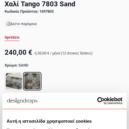
Χαλί Tango 7803 Sand
Κωδικός Προϊόντος: 1697803
Δείτε παρόμοια
Sprintzio
240,00 €
ή
20,00 €
/
μήνα (12 άτοκες δόσεις)
Χρώμα:
SAND
Διαστάσεις:
200X300cm
200X300cm
240X300cm
Αυτή η ιστοσελίδα χρησιμοποιεί cookies
Σε απόθεμα - Αποστολή σε 24-48
Δωρεάν