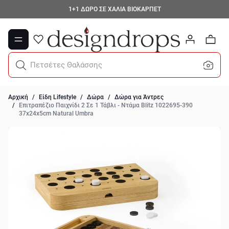
Μετάβαση στο περιεχόμενο
1+1 ΔΩΡΟ ΣΕ ΧΑΛΙΑ ΒΙΟΚΑΡΠΕΤ
0
Πετσέτες Θαλάσσης
Αρχική
/
Είδη Lifestyle
/
Δώρα
/
Δώρα για Άντρες
/
Επιτραπέζιο Παιχνίδι 2 Σε 1 Τάβλι - Ντάμα Blitz 1022695-390
37x24x5cm Natural Umbra