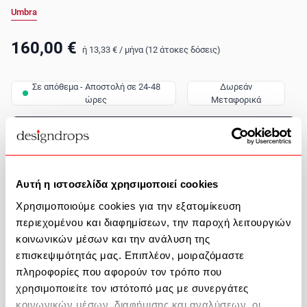
Umbra
160,00 €
ή
13,33 €
/
μήνα (12 άτοκες δόσεις)
Σε απόθεμα - Αποστολή σε 24-48
Δωρεάν
ώρες
Μεταφορικά
Ποσότητα
Προσθήκη στο καλάθι
Αυτή η ιστοσελίδα χρησιμοποιεί cookies
Χρησιμοποιούμε cookies για την εξατομίκευση
Περιγραφή Προϊόντος
περιεχομένου και διαφημίσεων, την παροχή λειτουργιών
κοινωνικών μέσων και την ανάλυση της
επισκεψιμότητάς μας. Επιπλέον, μοιραζόμαστε
πληροφορίες που αφορούν τον τρόπο που
χρησιμοποιείτε τον ιστότοπό μας με συνεργάτες
Βοήθεια
κοινωνικών μέσων, διαφήμισης και αναλύσεων, οι