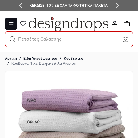
Μετάβαση στο περιεχόμενο
ΚΕΡΔΙΣΕ -10% ΣΕ ΟΛΑ ΤΑ ΦΟΙΤΗΤΙΚΑ ΠΑΚΕΤΑ!
0
Πετσέτες Θαλάσσης
Αρχική
/
Είδη Υπνοδωματίου
/
Κουβέρτες
/
Κουβέρτα Πικέ Στέφανι Λιλά Viopros