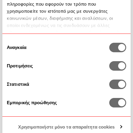
πληροφορίες που αφορούν τον τρόπο που
χρησιμοποιείτε τον ιστότοπό μας με συνεργάτες
κοινωνικών μέσων, διαφήμισης και αναλύσεων, οι
οποίοι ενδεχομένως να τις συνδυάσουν με άλλες
πληροφορίες που τους έχετε παραχωρήσει ή τις οποίες
Βοήθεια
έχουν συλλέξει σε σχέση με την από μέρους σας χρήση
Επιλογή
των υπηρεσιών τους.
Αναγκαία
2351 100 200
συγκατάθεσης
Επικοινωνία
Προτιμήσεις
Συχνές Ερωτήσεις
Στατιστικά
Εμπορικής προώθησης
Χρησιμοποιήστε μόνο τα απαραίτητα cookies