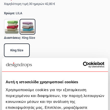
Χαμηλότερη τιμή 30 ημερών
42,80 €
Χρώμα:
LILA
Διαστάσεις:
King Size
King Size
Σε απόθεμα - Αποστολή σε 24-48 ώρες
Ποσότητα
Αυτή η ιστοσελίδα χρησιμοποιεί cookies
Χρησιμοποιούμε cookies για την εξατομίκευση
Προσθήκη στο καλάθι
περιεχομένου και διαφημίσεων, την παροχή λειτουργιών
κοινωνικών μέσων και την ανάλυση της
Περιγραφή Προϊόντος
επισκεψιμότητάς μας. Επιπλέον, μοιραζόμαστε