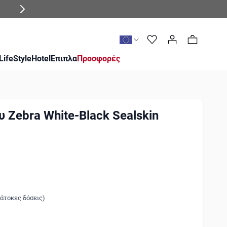
0
LifeStyle
Hotel
Έπιπλα
Προσφορές
 Zebra White-Black Sealskin
 άτοκες δόσεις)