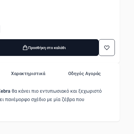
Προσθήκη στο καλάθι
Χαρακτηριστικά
Οδηγός Αγοράς
Zebra
θα κάνει πιο εντυπωσιακό και ξεχωριστό
τει πανέμορφο σχέδιο με μία ζέβρα που
ει απαρατήρητη. Κατασκευάζεται από PEVA, με
διάβροχη και ανθεκτική στη φθορά. Οι κρίκοι
ι στη συσκευασία. Φέρει ζυγισμένο στρίφωμα
ουρτίνα να κρέμεται όμορφα.