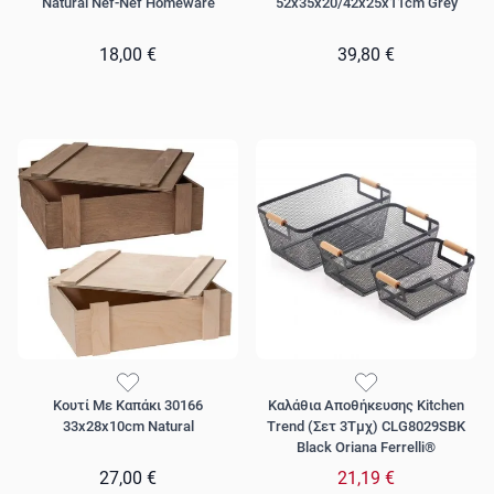
Natural Nef-Nef Homeware
52x35x20/42x25x11cm Grey
18,00 €
39,80 €
Κουτί Με Καπάκι 30166
Καλάθια Αποθήκευσης Kitchen
33x28x10cm Natural
Trend (Σετ 3Τμχ) CLG8029SBK
Black Oriana Ferrelli®
27,00 €
21,19 €