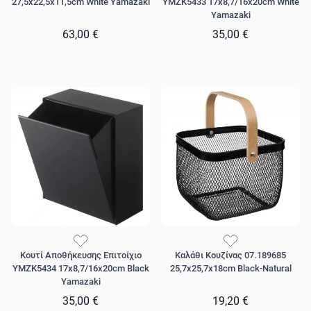
27,5x22,5x11,5cm White Yamazaki
YMZK5433 17x8,7/16x20cm White
Yamazaki
63,00 €
35,00 €
Κουτί Αποθήκευσης Επιτοίχιο
Καλάθι Κουζίνας 07.189685
YMZK5434 17x8,7/16x20cm Black
25,7x25,7x18cm Black-Natural
Yamazaki
35,00 €
19,20 €