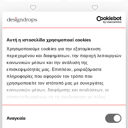
Καλάθι Διακοσμητικό Μεταλλικό
Καλάθι Διακοσμητικό Μεταλλικό
HOT1008 53x16x6,5cm Black
HOT1009 32,5x26,5x6,5cm Black
Espiel
Espiel
18,24 €
17,28 €
Αυτή η ιστοσελίδα χρησιμοποιεί cookies
Χαμηλότερη τιμή 30 ημερών
22,80 €
Χαμηλότερη τιμή 30 ημερών
21,60 €
Χρησιμοποιούμε cookies για την εξατομίκευση
περιεχομένου και διαφημίσεων, την παροχή λειτουργιών
κοινωνικών μέσων και την ανάλυση της
επισκεψιμότητάς μας. Επιπλέον, μοιραζόμαστε
πληροφορίες που αφορούν τον τρόπο που
χρησιμοποιείτε τον ιστότοπό μας με συνεργάτες
κοινωνικών μέσων, διαφήμισης και αναλύσεων, οι
οποίοι ενδεχομένως να τις συνδυάσουν με άλλες
πληροφορίες που τους έχετε παραχωρήσει ή τις οποίες
έχουν συλλέξει σε σχέση με την από μέρους σας χρήση
Επιλογή
των υπηρεσιών τους.
Αναγκαία
συγκατάθεσης
Καλάθι Διακοσμητικό Μεταλλικό
Καλάθι Με 3 Διαχωριστικά