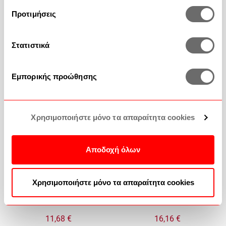
HOT1010 32,5x17,6x6,5cm Black
KOD114 19x16x13cm Beige Espiel
Espiel
Προτιμήσεις
12,40 €
11,68 €
Χαμηλότερη τιμή 30 ημερών
15,50 €
Χαμηλότερη τιμή 30 ημερών
14,60 €
Στατιστικά
Εμπορικής προώθησης
Χρησιμοποιήστε μόνο τα απαραίτητα cookies
Αποδοχή όλων
Χρησιμοποιήστε μόνο τα απαραίτητα cookies
Καλάθι Με 3 Διαχωριστικά
Καλάθι Με Λαβές KOD115
KOD214 19x16x13cm Grey Espiel
25x23x15cm Beige Espiel
11,68 €
16,16 €