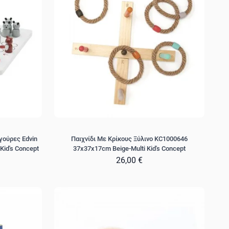
γούρες Edvin
Παιχνίδι Με Κρίκους Ξύλινο KC1000646
Kid's Concept
37x37x17cm Beige-Multi Kid's Concept
26,00 €