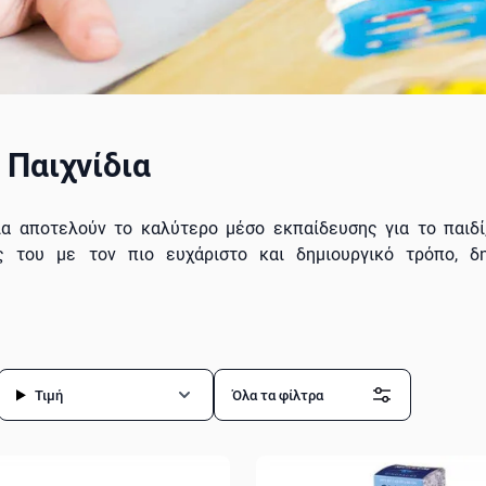
 Παιχνίδια
ια αποτελούν το καλύτερο μέσο εκπαίδευσης για το παιδ
ς του με τον πιο ευχάριστο και δημιουργικό τρόπο, δ
αιχνιδιάρικα παιδικά παιχνίδια, που βοηθούν στην 
ημιουργικότητας, οξύνουν την περιέργειά του για τους ν
ή του. Με τα εκπαιδευτικά,
μουσικά
,
λούτρινα
και
κατασκ
ε σε έναν κόσμο με πιο χαρούμενα και ευτυχισμένα παιδιά!
Τιμή
Όλα τα φίλτρα