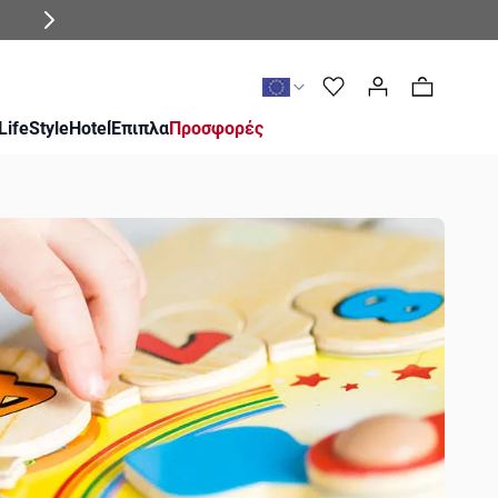
0
LifeStyle
Hotel
Έπιπλα
Προσφορές