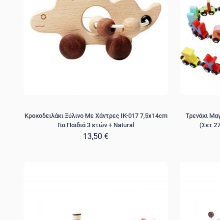
Κροκοδειλάκι Ξύλινο Με Χάντρες IK-017 7,5x14cm
Τρενάκι Μαγ
Για Παιδιά 3 ετών + Natural
(Σετ 27
13,50 €