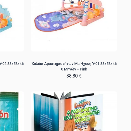
Y-02 88x58x46
Χαλάκι Δραστηριοτήτων Με Ήχους Y-01 88x58x46
0 Μηνών + Pink
38,80 €