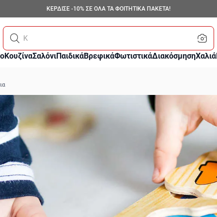
ΚΕΡΔΙΣΕ -10% ΣΕ ΟΛΑ ΤΑ ΦΟΙΤΗΤΙΚΑ ΠΑΚΕΤΑ!
Κάνε αναζήτηση με
ο
Κουζίνα
Σαλόνι
Παιδικά
Βρεφικά
Φωτιστικά
Διακόσμηση
Χαλιά
ια