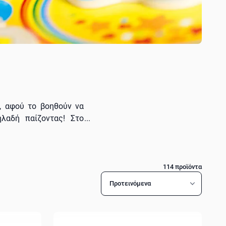
ί, αφού το βοηθούν να
ηλαδή παίζοντας! Στο
ανάπτυξη της λεπτής
όμους της φυσικής και
ευαστικά
παιχνίδια της
114
προϊόντα