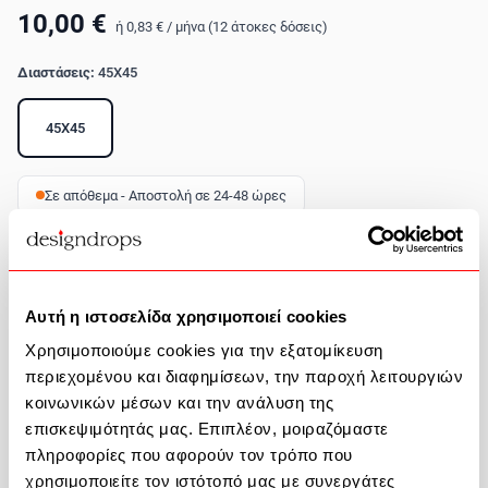
10,00 €
ή
0,83 €
/
μήνα (12 άτοκες δόσεις)
Διαστάσεις:
45X45
45X45
Σε απόθεμα - Αποστολή σε 24-48 ώρες
Ποσότητα
Αυτή η ιστοσελίδα χρησιμοποιεί cookies
Προσθήκη στο καλάθι
Χρησιμοποιούμε cookies για την εξατομίκευση
Περιγραφή Προϊόντος
περιεχομένου και διαφημίσεων, την παροχή λειτουργιών
κοινωνικών μέσων και την ανάλυση της
επισκεψιμότητάς μας. Επιπλέον, μοιραζόμαστε
πληροφορίες που αφορούν τον τρόπο που
χρησιμοποιείτε τον ιστότοπό μας με συνεργάτες