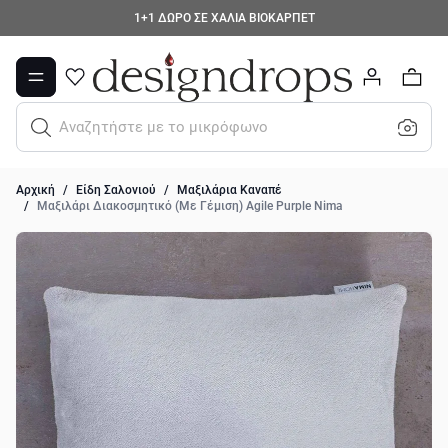
Μετάβαση στο περιεχόμενο
1+1 ΔΩΡΟ ΣΕ ΧΑΛΙΑ ΒΙΟΚΑΡΠΕΤ
0
Αναζητήστε με το μικρόφωνο...
Αρχική
/
Είδη Σαλονιού
/
Μαξιλάρια Καναπέ
/
Μαξιλάρι Διακοσμητικό (Με Γέμιση) Agile Purple Nima