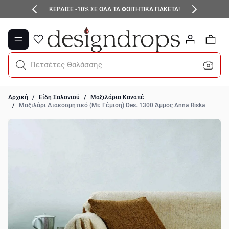
Μετάβαση στο περιεχόμενο
ΚΕΡΔΙΣΕ -10% ΣΕ ΟΛΑ ΤΑ ΦΟΙΤΗΤΙΚΑ ΠΑΚΕΤΑ!
0
Πετσέτες Θαλάσσης
Αρχική
/
Είδη Σαλονιού
/
Μαξιλάρια Καναπέ
/
Μαξιλάρι Διακοσμητικό (Με Γέμιση) Des. 1300 Άμμος Anna Riska