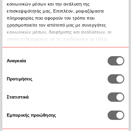
κοινωνικών μέσων και την ανάλυση της
Προσθήκη στο καλάθι
επισκεψιμότητάς μας. Επιπλέον, μοιραζόμαστε
πληροφορίες που αφορούν τον τρόπο που
Περιγραφή Προϊόντος
χρησιμοποιείτε τον ιστότοπό μας με συνεργάτες
κοινωνικών μέσων, διαφήμισης και αναλύσεων, οι
οποίοι ενδεχομένως να τις συνδυάσουν με άλλες
πληροφορίες που τους έχετε παραχωρήσει ή τις οποίες
έχουν συλλέξει σε σχέση με την από μέρους σας χρήση
Επιλογή
των υπηρεσιών τους.
Αναγκαία
συγκατάθεσης
Βοήθεια
2351 100 200
Προτιμήσεις
Επικοινωνία
Στατιστικά
Συχνές Ερωτήσεις
Εμπορικής προώθησης