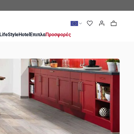
0
LifeStyle
Hotel
Έπιπλα
Προσφορές