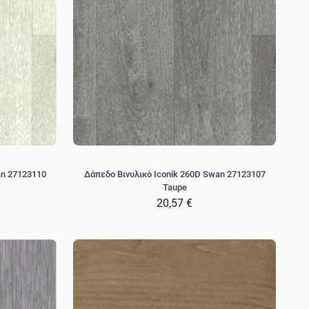
an 27123110
Δάπεδο Βινυλικό Iconik 260D Swan 27123107
Taupe
20,57 €