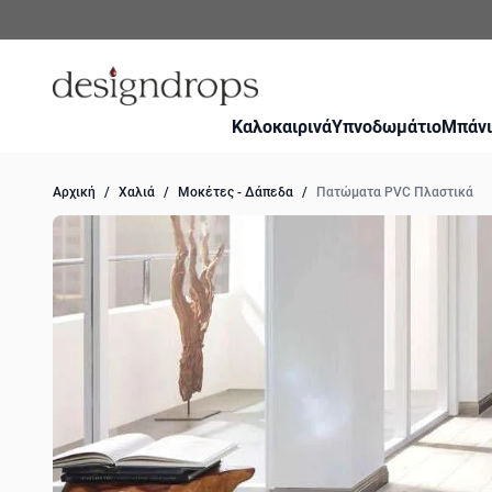
Μετάβαση στο περιεχόμενο
Καλοκαιρινά
Υπνοδωμάτιο
Μπάνι
Αρχική
/
Χαλιά
/
Μοκέτες - Δάπεδα
/
Πατώματα PVC Πλαστικά