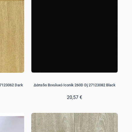
27123062 Dark
Δάπεδο Βινυλικό Iconik 260D Dj 27123082 Black
20,57 €