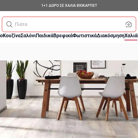
1+1 ΔΩΡΟ ΣΕ ΧΑΛΙΑ ΒΙΟΚΑΡΠΕΤ
Κάνε αναζήτηση
ο
Κουζίνα
Σαλόνι
Παιδικά
Βρεφικά
Φωτιστικά
Διακόσμηση
Χαλιά