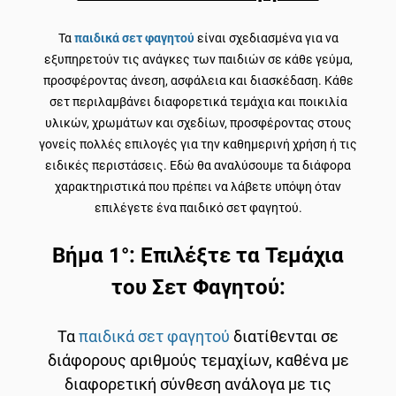
Τα
παιδικά σετ φαγητού
είναι σχεδιασμένα για να
εξυπηρετούν τις ανάγκες των παιδιών σε κάθε γεύμα,
προσφέροντας άνεση, ασφάλεια και διασκέδαση. Κάθε
σετ περιλαμβάνει διαφορετικά τεμάχια και ποικιλία
υλικών, χρωμάτων και σχεδίων, προσφέροντας στους
γονείς πολλές επιλογές για την καθημερινή χρήση ή τις
ειδικές περιστάσεις. Εδώ θα αναλύσουμε τα διάφορα
χαρακτηριστικά που πρέπει να λάβετε υπόψη όταν
επιλέγετε ένα παιδικό σετ φαγητού.
Βήμα 1°: Επιλέξτε τα Τεμάχια
του Σετ Φαγητού:
Τα
παιδικά σετ φαγητού
διατίθενται σε
διάφορους αριθμούς τεμαχίων, καθένα με
διαφορετική σύνθεση ανάλογα με τις