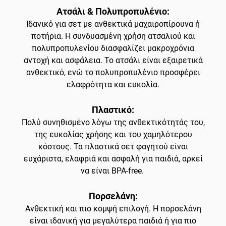
Ατσάλι & Πολυπροπυλένιο:
Ιδανικό για σετ με ανθεκτικά μαχαιροπίρουνα ή
ποτήρια. Η συνδυασμένη χρήση ατσαλιού και
πολυπροπυλενίου διασφαλίζει μακροχρόνια
αντοχή και ασφάλεια. Το ατσάλι είναι εξαιρετικά
ανθεκτικό, ενώ το πολυπροπυλένιο προσφέρει
ελαφρότητα και ευκολία.
Πλαστικό:
Πολύ συνηθισμένο λόγω της ανθεκτικότητάς του,
της ευκολίας χρήσης και του χαμηλότερου
κόστους. Τα πλαστικά σετ φαγητού είναι
ευχάριστα, ελαφριά και ασφαλή για παιδιά, αρκεί
να είναι BPA-free.
Πορσελάνη:
Ανθεκτική και πιο κομψή επιλογή. Η πορσελάνη
είναι ιδανική για μεγαλύτερα παιδιά ή για πιο