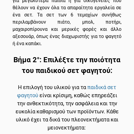
για μεγαλύτερα παιδιά ή για οικογένειες που
θέλουν να έχουν όλα τα απαραίτητα εργαλεία σε
ένα σετ. Τα σετ των 6 τεμαχίων συνήθως
περιλαμβάνουν πιάτο, μπολ, ποτήρι,
μαχαιροπίρουνα και μερικές φορές και άλλο
αξεσουάρ, όπως ένας διαχωριστής για το φαγητό
ή ένα καπάκι.
Βήμα 2°: Επιλέξτε την ποιότητα
του παιδικού σετ φαγητού:
Η επιλογή του υλικού για τα
παιδικά σετ
φαγητού
είναι κρίσιμη, καθώς επηρεάζει
την ανθεκτικότητα, την ασφάλεια και την
ευκολία καθαρισμού των προϊόντων. Κάθε
υλικό έχει τα δικά του πλεονεκτήματα και
μειονεκτήματα: