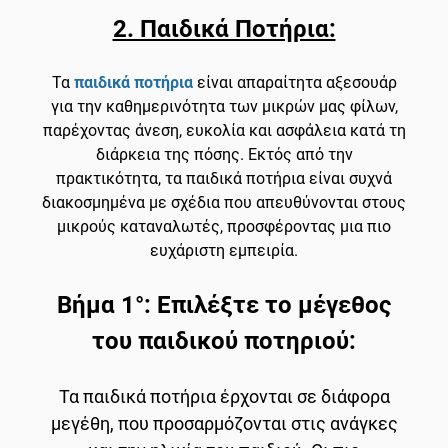
2. Παιδικά Ποτήρια:
Τα
παιδικά ποτήρια
είναι απαραίτητα αξεσουάρ
για την καθημερινότητα των μικρών μας φίλων,
παρέχοντας άνεση, ευκολία και ασφάλεια κατά τη
διάρκεια της πόσης. Εκτός από την
πρακτικότητα, τα παιδικά ποτήρια είναι συχνά
διακοσμημένα με σχέδια που απευθύνονται στους
μικρούς καταναλωτές, προσφέροντας μια πιο
ευχάριστη εμπειρία.
Βήμα 1°: Επιλέξτε το μέγεθος
του παιδικού ποτηριού:
Τα παιδικά ποτήρια έρχονται σε διάφορα
μεγέθη, που προσαρμόζονται στις ανάγκες