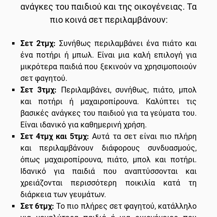
ανάγκες του παιδιού και της οικογένειας. Τα
πιο κοινά σετ περιλαμβάνουν:
Σετ 2τμχ:
Συνήθως περιλαμβάνει ένα πιάτο και
ένα ποτήρι ή μπωλ. Είναι μια καλή επιλογή για
μικρότερα παιδιά που ξεκινούν να χρησιμοποιούν
σετ φαγητού.
Σετ 3τμχ:
Περιλαμβάνει, συνήθως, πιάτο, μπολ
και ποτήρι ή μαχαιροπίρουνα. Καλύπτει τις
βασικές ανάγκες του παιδιού για τα γεύματα του.
Είναι ιδανικό για καθημερινή χρήση.
Σετ 4τμχ και 5τμχ:
Αυτά τα σετ είναι πιο πλήρη
και περιλαμβάνουν διάφορους συνδυασμούς,
όπως μαχαιροπίρουνα, πιάτο, μπολ και ποτήρι.
Ιδανικό για παιδιά που αναπτύσσονται και
χρειάζονται περισσότερη ποικιλία κατά τη
διάρκεια των γευμάτων.
Σετ 6τμχ:
Το πιο πλήρες σετ φαγητού, κατάλληλο