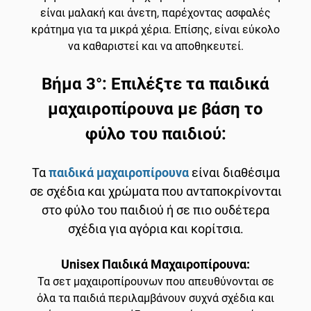
είναι μαλακή και άνετη, παρέχοντας ασφαλές
κράτημα για τα μικρά χέρια. Επίσης, είναι εύκολο
να καθαριστεί και να αποθηκευτεί.
Βήμα 3°: Επιλέξτε τα παιδικά
μαχαιροπίρουνα με βάση το
φύλο του παιδιού:
Τα
παιδικά μαχαιροπίρουνα
είναι διαθέσιμα
σε σχέδια και χρώματα που ανταποκρίνονται
στο φύλο του παιδιού ή σε πιο ουδέτερα
σχέδια για αγόρια και κορίτσια.
Unisex Παιδικά Μαχαιροπίρουνα:
Τα σετ μαχαιροπίρουνων που απευθύνονται σε
όλα τα παιδιά περιλαμβάνουν συχνά σχέδια και