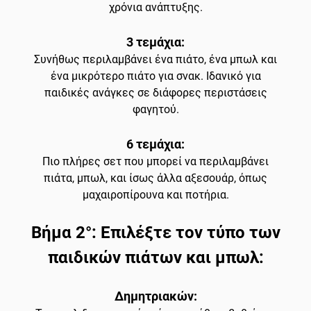
χρόνια ανάπτυξης.
3 τεμάχια:
Συνήθως περιλαμβάνει ένα πιάτο, ένα μπωλ και
ένα μικρότερο πιάτο για σνακ. Ιδανικό για
παιδικές ανάγκες σε διάφορες περιστάσεις
φαγητού.
6 τεμάχια:
Πιο πλήρες σετ που μπορεί να περιλαμβάνει
πιάτα, μπωλ, και ίσως άλλα αξεσουάρ, όπως
μαχαιροπίρουνα και ποτήρια.
Βήμα 2°: Επιλέξτε τον τύπο των
παιδικών πιάτων και μπωλ:
Δημητριακών: