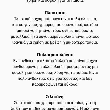
χρήση και ασφαλή για τα παιδιά.
Πλαστικό:
Πλαστικά μαχαιροπίρουνα είναι πολύ ελαφριά,
και σε γενικές γραμμές πιο οικονομικά, ωστόσο
μπορεί να μην είναι τόσο ανθεκτικά όσο τα
μεταλλικά ή τα συνδυασμένα υλικά. Είναι ωστόσο
ιδανικά για χρήση με βρέφη ή μικρότερα παιδιά.
Πολυπροπυλένιο:
Ένα ανθεκτικό πλαστικό υλικό που είναι συχνά
συνδυασμένο με άλλα υλικά, προσφέροντας μια
ασφαλή και οικονομική λύση για τα παιδιά. Είναι
πολύ ανθεκτικό στις γρατσουνιές και δεν
παραμορφώνεται εύκολα.
Σιλικόνη:
Συστατικό που χρησιμοποιείται κυρίως για τη
λαβή των παιδικών μαχαιροπίρουνων. Η σιλικόνη