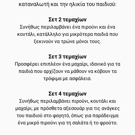
καταναλωτή και την ηλικία του παιδιού:
Σετ 2 τεμαχίων
Συνήθως περιλαμβάνει ένα πιρούνι και ένα
κουτάλι, κατάλληλο για μικρότερα παιδιά που
ξεκινούν να τρώνε μόνοι τους.
Σετ 3 τεμαχίων
Προσφέρει επιπλέον ένα μαχαίρι, ιδανικό για τα
παιδιά που αρχίζουν να μάθουν να κόβουν τα
τρόφιμα με ασφάλεια.
Σετ 4 τεμαχίων
Συνήθως περιλαμβάνει πιρούνι, κουτάλι και
μαχαίρι, με πρόσθετα αξεσουάρ για τις ανάγκες
του παιδιού στο φαγητό, όπως για παράδειγμα
ένα μικρό πιρούνι για τη σαλάτα ή το φρούτο.