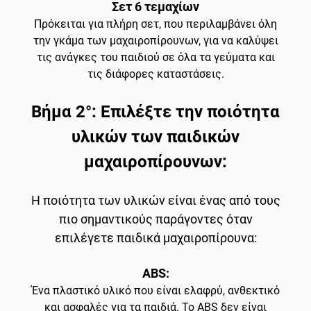
Σετ 6 τεμαχίων
Πρόκειται για πλήρη σετ, που περιλαμβάνει όλη
την γκάμα των μαχαιροπίρουνων, για να καλύψει
τις ανάγκες του παιδιού σε όλα τα γεύματα και
τις διάφορες καταστάσεις.
Βήμα 2°: Επιλέξτε την ποιότητα
υλικών των παιδικών
μαχαιροπίρουνων:
Η ποιότητα των υλικών είναι ένας από τους
πιο σημαντικούς παράγοντες όταν
επιλέγετε παιδικά μαχαιροπίρουνα:
ABS:
Ένα πλαστικό υλικό που είναι ελαφρύ, ανθεκτικό
και ασφαλές για τα παιδιά. Το ABS δεν είναι