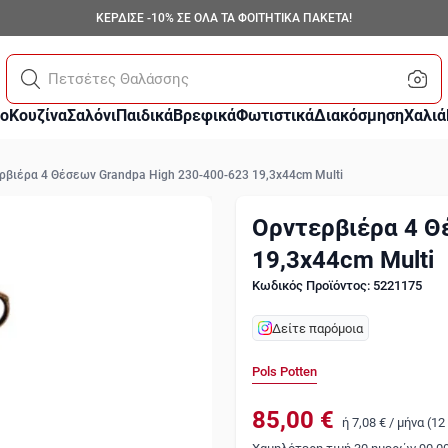
ΚΕΡΔΙΣΕ -10% ΣΕ ΟΛΑ ΤΑ ΦΟΙΤΗΤΙΚΑ ΠΑΚΕΤΑ!
Παπ
ο
Κουζίνα
Σαλόνι
Παιδικά
Βρεφικά
Φωτιστικά
Διακόσμηση
Χαλιά
ρβιέρα 4 Θέσεων Grandpa High 230-400-623 19,3x44cm Multi
Ορντερβιέρα 4 Θ
19,3x44cm Multi
Κωδικός Προϊόντος: 5221175
Δείτε παρόμοια
Pols Potten
85,00 €
ή
7,08 €
/
μήνα (12