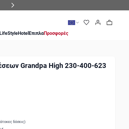
0
LifeStyle
Hotel
Έπιπλα
Προσφορές
έσεων Grandpa High 230-400-623
 άτοκες δόσεις)