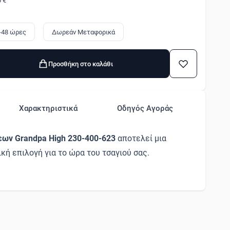
0 €
4-48 ώρες
Δωρεάν Μεταφορικά
Προσθήκη στο καλάθι
Χαρακτηριστικά
Οδηγός Αγοράς
εων Grandpa High 230-400-623
αποτελεί μια
κή επιλογή για το ώρα του τσαγιού σας.
πορσελάνη New Bone China, διαθέτει χρυσές
προσθέτουν μια διακριτική πολυτέλεια. Αυτή η
4 επίπεδα, από τα οποία τα τρία είναι
τα, ενώ το κορυφαίο είναι ένα ιδιαίτερο
τας ένα εκπληκτικό αισθητικό αποτέλεσμα.