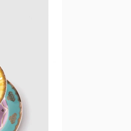
Αποτελεί το ιδανικό 
ανακαλύπτοντας την α
Προσφέρει μια ανανε
αλμυρών λιχουδιών γι
Απλό, διασκεδαστικό 
ορντερβιέρα είναι ό,τ
τους φίλους και την 
Ποιότητα:
Πορσελάνη Bone Chin
Διαστάσεις:
1 Ορντερβιέρα: Διάμε