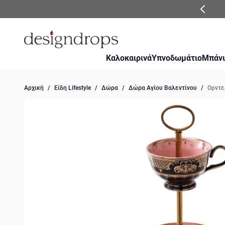
Μετάβαση στο περιεχόμενο
Καλοκαιρινά
Υπνοδωμάτιο
Μπάνι
Αρχική
/
Είδη Lifestyle
/
Δώρα
/
Δώρα Αγίου Βαλεντίνου
/
Ορντε