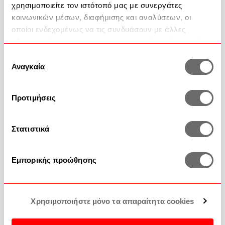
χρησιμοποιείτε τον ιστότοπό μας με συνεργάτες
κοινωνικών μέσων, διαφήμισης και αναλύσεων, οι
οποίοι ενδεχομένως να τις συνδυάσουν με άλλες
Βοήθεια
πληροφορίες που τους έχετε παραχωρήσει ή τις οποίες
έχουν συλλέξει σε σχέση με την από μέρους σας χρήση
2351 100 200
Επιλογή
των υπηρεσιών τους.
Αναγκαία
συγκατάθεσης
Επικοινωνία
Προτιμήσεις
Συχνές Ερωτήσεις
Στατιστικά
Εμπορικής προώθησης
Χρησιμοποιήστε μόνο τα απαραίτητα cookies
Τρόποι πληρωμής