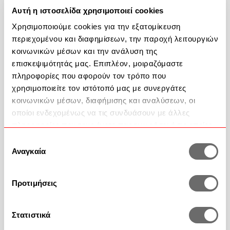
Αυτή η ιστοσελίδα χρησιμοποιεί cookies
Ημίδιπλο
Υπέρδιπλo
Χρησιμοποιούμε cookies για την εξατομίκευση
περιεχομένου και διαφημίσεων, την παροχή λειτουργιών
Αποστολή σε 10-15 ημέρες
κοινωνικών μέσων και την ανάλυση της
επισκεψιμότητάς μας. Επιπλέον, μοιραζόμαστε
Ποσότητα
πληροφορίες που αφορούν τον τρόπο που
χρησιμοποιείτε τον ιστότοπό μας με συνεργάτες
κοινωνικών μέσων, διαφήμισης και αναλύσεων, οι
Προσθήκη στο καλάθι
οποίοι ενδεχομένως να τις συνδυάσουν με άλλες
πληροφορίες που τους έχετε παραχωρήσει ή τις οποίες
Περιγραφή Προϊόντος
έχουν συλλέξει σε σχέση με την από μέρους σας χρήση
Επιλογή
των υπηρεσιών τους.
Αναγκαία
συγκατάθεσης
Προτιμήσεις
Βοήθεια
Στατιστικά
2351 100 200