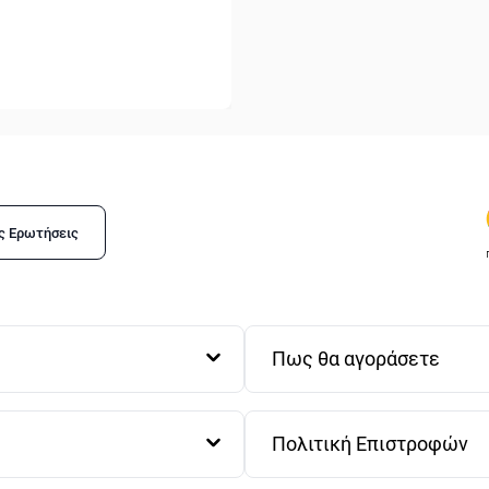
1 Πετσέτα Σώματος: 70x
Ανακαλύψτε τις πιο ποιο
στα
Λευκά Είδη
!
Για συμβουλές δείτε τον
Καθαρισμού Πετσετών
.
ς Ερωτήσεις
Πως θα αγοράσετε
Πολιτική Επιστροφών