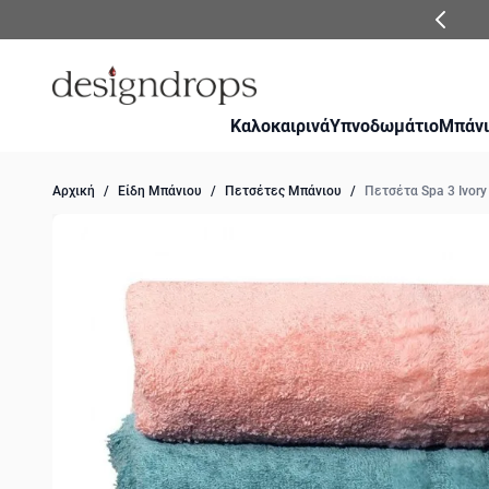
Μετάβαση στο περιεχόμενο
Καλοκαιρινά
Υπνοδωμάτιο
Μπάνι
Αρχική
/
Είδη Μπάνιου
/
Πετσέτες Μπάνιου
/
Πετσέτα Spa 3 Ivory