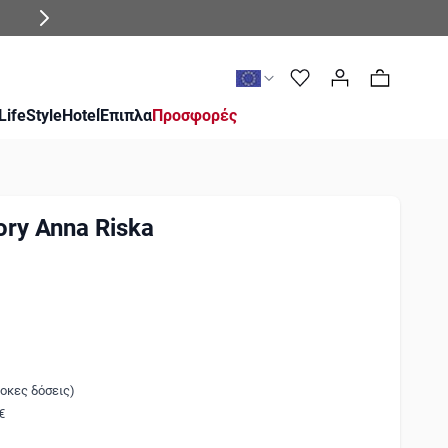
0
LifeStyle
Hotel
Έπιπλα
Προσφορές
ory Anna Riska
τοκες δόσεις)
€