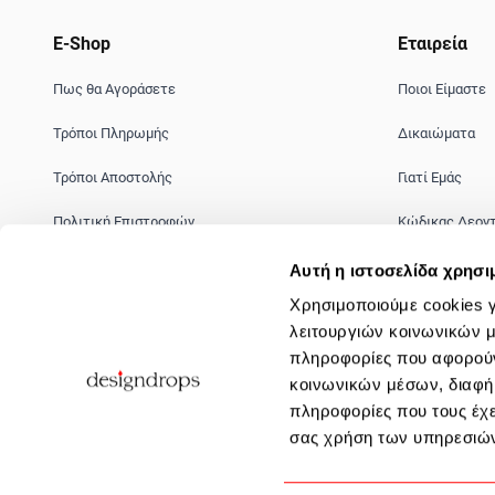
E-Shop
Εταιρεία
Πως θα Αγοράσετε
Ποιοι Είμαστε
Τρόποι Πληρωμής
Δικαιώματα
Τρόποι Αποστολής
Γιατί Eμάς
Πολιτική Επιστροφών
Κώδικας Δεον
Ασφάλεια Συναλλαγών
Πολιτική πρόλ
Αυτή η ιστοσελίδα χρησι
Χρησιμοποιούμε cookies γ
Όροι Χρήσης
Ευκαιρίες Καρ
λειτουργιών κοινωνικών μ
πληροφορίες που αφορούν
κοινωνικών μέσων, διαφήμ
πληροφορίες που τους έχε
σας χρήση των υπηρεσιών