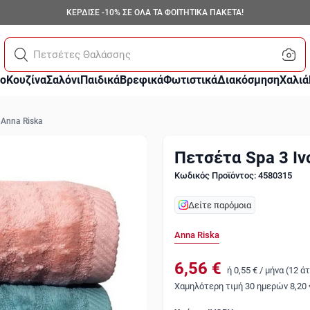
ΚΕΡΔΙΣΕ -10% ΣΕ ΟΛΑ ΤΑ ΦΟΙΤΗΤΙΚΑ ΠΑΚΕΤΑ!
Πετσέτες Θαλάσσης
ο
Κουζίνα
Σαλόνι
Παιδικά
Βρεφικά
Φωτιστικά
Διακόσμηση
Χαλιά
 Anna Riska
Πετσέτα Spa 3 Iv
Κωδικός Προϊόντος: 4580315
Δείτε παρόμοια
Anna Riska
6,56 €
ή
0,55 €
/
μήνα (12 ά
Χαμηλότερη τιμή 30 ημερών
8,20 