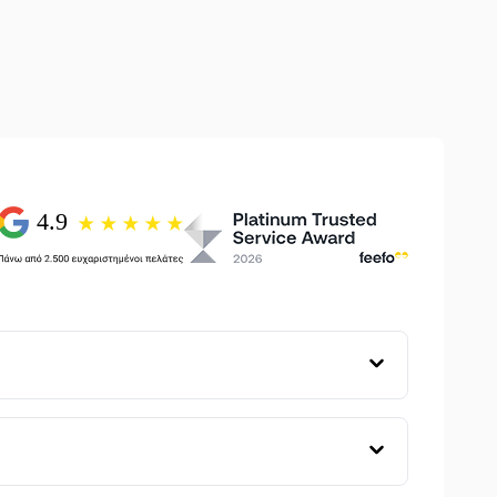
140cm
τικές
Πετσέτες Μπάνιου
σε ασυναγώνιστες τιμές
Οδηγό Αγοράς Πετσετών
και τον
Οδηγό