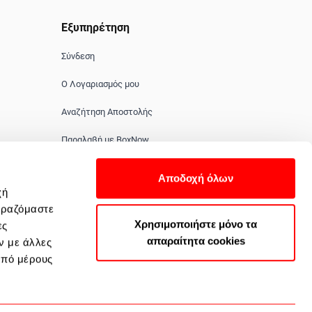
Εξυπηρέτηση
Σύνδεση
Ο Λογαριασμός μου
Αναζήτηση Αποστολής
Παραλαβή με BoxNow
Συχνές Ερωτήσεις
Αποδοχή όλων
χή
Επικοινωνία
ιραζόμαστε
Χρησιμοποιήστε μόνο τα
ες
απαραίτητα cookies
ν με άλλες
από μέρους
2351 100 200