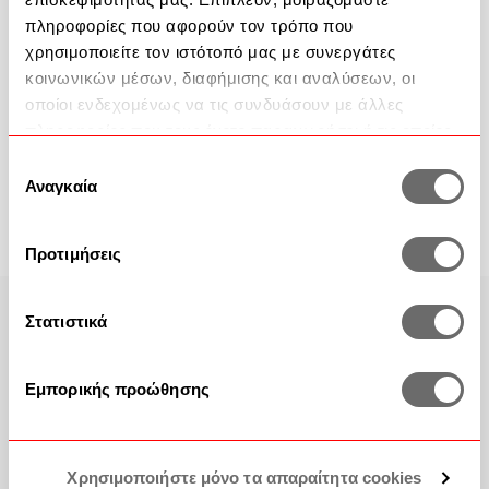
πληροφορίες που αφορούν τον τρόπο που
χρησιμοποιείτε τον ιστότοπό μας με συνεργάτες
κοινωνικών μέσων, διαφήμισης και αναλύσεων, οι
οποίοι ενδεχομένως να τις συνδυάσουν με άλλες
πληροφορίες που τους έχετε παραχωρήσει ή τις οποίες
έχουν συλλέξει σε σχέση με την από μέρους σας χρήση
Επιλογή
Φωτιστικά Ράγες Οροφής -
Φωτιστικά Σποτ -
των υπηρεσιών τους.
Αναγκαία
συγκατάθεσης
Προσφορές
Προσφορές
Προτιμήσεις
Στατιστικά
Εμπορικής προώθησης
Εγγραφή στο Newsletter
Το σπίτι των ονείρων σας είναι μόλις ένα κλικ μακριά
Χρησιμοποιήστε μόνο τα απαραίτητα cookies