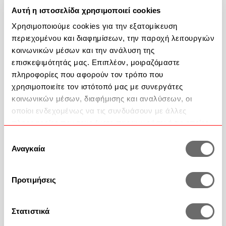
Αυτή η ιστοσελίδα χρησιμοποιεί cookies
Ημίδιπλο
Υπέρδιπλo
King Size
Χρησιμοποιούμε cookies για την εξατομίκευση
περιεχομένου και διαφημίσεων, την παροχή λειτουργιών
Σε απόθεμα - Αποστολή σε 24-48 ώρες
κοινωνικών μέσων και την ανάλυση της
επισκεψιμότητάς μας. Επιπλέον, μοιραζόμαστε
Ποσότητα
πληροφορίες που αφορούν τον τρόπο που
χρησιμοποιείτε τον ιστότοπό μας με συνεργάτες
κοινωνικών μέσων, διαφήμισης και αναλύσεων, οι
Προσθήκη στο καλάθι
οποίοι ενδεχομένως να τις συνδυάσουν με άλλες
πληροφορίες που τους έχετε παραχωρήσει ή τις οποίες
Περιγραφή Προϊόντος
έχουν συλλέξει σε σχέση με την από μέρους σας χρήση
Επιλογή
των υπηρεσιών τους.
Αναγκαία
συγκατάθεσης
Προτιμήσεις
Βοήθεια
Στατιστικά
2351 100 200