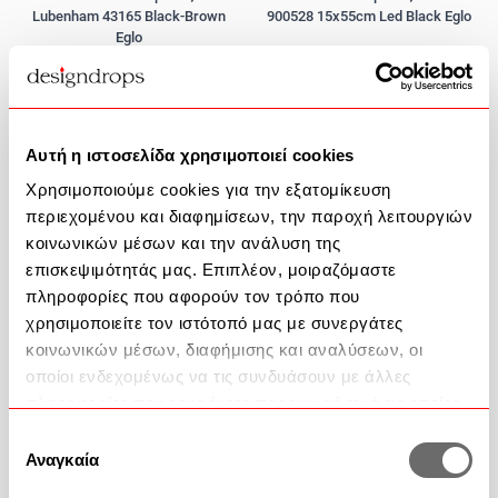
Lubenham 43165 Black-Brown
900528 15x55cm Led Black Eglo
Eglo
84,90 €
49,90 €
Αυτή η ιστοσελίδα χρησιμοποιεί cookies
Χρησιμοποιούμε cookies για την εξατομίκευση
περιεχομένου και διαφημίσεων, την παροχή λειτουργιών
κοινωνικών μέσων και την ανάλυση της
επισκεψιμότητάς μας. Επιπλέον, μοιραζόμαστε
πληροφορίες που αφορούν τον τρόπο που
χρησιμοποιείτε τον ιστότοπό μας με συνεργάτες
κοινωνικών μέσων, διαφήμισης και αναλύσεων, οι
οποίοι ενδεχομένως να τις συνδυάσουν με άλλες
πληροφορίες που τους έχετε παραχωρήσει ή τις οποίες
Φωτιστικό Επιτραπέζιο Brolini
Φωτιστικό Επιτραπέζιο Mannera
έχουν συλλέξει σε σχέση με την από μέρους σας χρήση
Επιλογή
900529 15x55cm Led White Eglo
900457 11x34cm Led Black-White
των υπηρεσιών τους.
Αναγκαία
συγκατάθεσης
Eglo
49,90 €
69,90 €