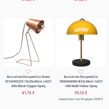
Φωτιστικό Επιτραπέζιο Sivani
Φωτιστικό Επιτραπέζιο
521SHN2229 15x25x40cm 1xE27
780SGN4584 Φ23x38cm 1xE27
40W Black-Copper Opviq
15W Multi-Yellow Opviq
41,76 €
39,10 €
Χαμηλότερη τιμή 30 ημερών
39,90 €