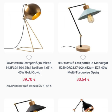
Φωτιστικό Επιτραπέζιο Mixed
Φωτιστικό Επιτραπέζιο Manavgat
942FLG1804 25x15x45cm 1xE14
525NOR2127 Φ24x52cm E27 40W
40W Gold Opviq
Multi-Turquoise Opviq
39,70 €
80,64 €
Χαμηλότερη τιμή 30 ημερών
41,64 €