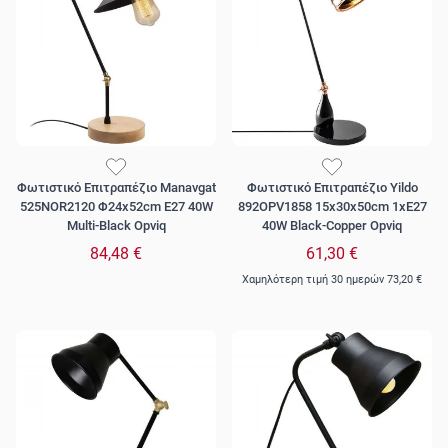
Φωτιστικό Επιτραπέζιο Manavgat
Φωτιστικό Επιτραπέζιο Yildo
525NOR2120 Φ24x52cm E27 40W
892OPV1858 15x30x50cm 1xE27
Multi-Black Opviq
40W Black-Copper Opviq
84,48 €
61,30 €
Χαμηλότερη τιμή 30 ημερών
73,20 €