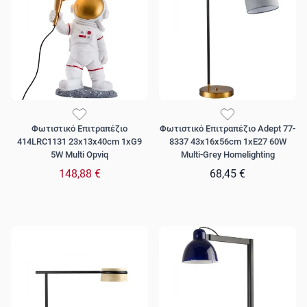
Φωτιστικό Επιτραπέζιο
Φωτιστικό Επιτραπέζιο Adept 77-
414LRC1131 23x13x40cm 1xG9
8337 43x16x56cm 1xE27 60W
5W Multi Opviq
Multi-Grey Homelighting
148,88 €
68,45 €