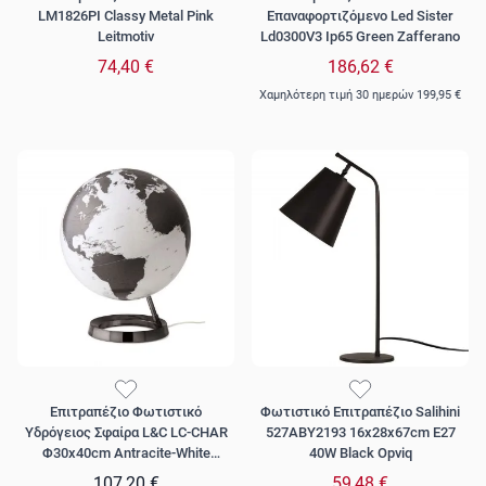
LM1826PI Classy Metal Pink
Επαναφορτιζόμενο Led Sister
Leitmotiv
Ld0300V3 Ip65 Green Zafferano
74,40 €
186,62 €
Χαμηλότερη τιμή 30 ημερών
199,95 €
Επιτραπέζιο Φωτιστικό
Φωτιστικό Επιτραπέζιο Salihini
Υδρόγειος Σφαίρα L&C LC-CHAR
527ABY2193 16x28x67cm E27
Φ30x40cm Antracite-White
40W Black Opviq
Atmosphere
107,20 €
59,48 €