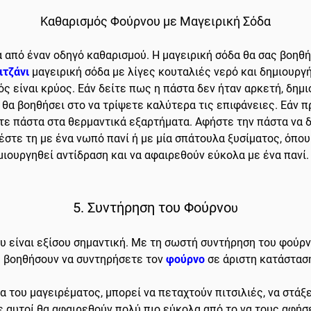
Καθαρισμός Φούρνου με Μαγειρική Σόδα
α από έναν οδηγό καθαρισμού. Η μαγειρική σόδα θα σας βοηθ
ιτζάνι
μαγειρική σόδα με λίγες κουταλιές νερό και δημιουργή
 είναι κρύος. Εάν δείτε πως η πάστα δεν ήταν αρκετή, δημ
 θα βοηθήσει στο να τρίψετε καλύτερα τις επιφάνειες. Εάν 
ετε πάστα στα θερμαντικά εξαρτήματα. Αφήστε την πάστα να δ
έστε τη με ένα νωπό πανί ή με μία σπάτουλα ξυσίματος, όπο
ιουργηθεί αντίδραση και να αφαιρεθούν εύκολα με ένα πανί.
.
5. Συντήρηση του Φούρνο
υ
υ είναι εξίσου σημαντική. Με τη σωστή συντήρηση του φούρν
ς βοηθήσουν να συντηρήσετε τον
φούρνο
σε άριστη κατάστασ
α του μαγειρέματος, μπορεί να πεταχτούν πιτσιλιές, να στάξ
ε αυτοί θα αφαιρεθούν πολύ πιο εύκολα από το να τους αφή