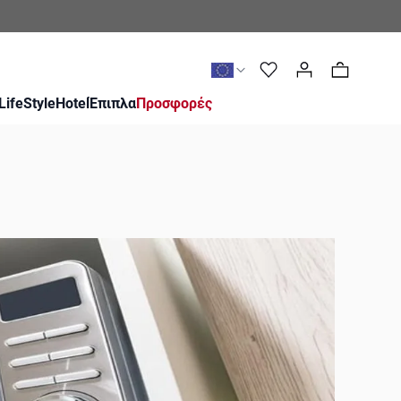
0
LifeStyle
Hotel
Έπιπλα
Προσφορές