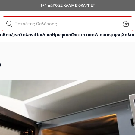
1+1 ΔΩΡΟ ΣΕ ΧΑΛΙΑ ΒΙΟΚΑΡΠΕΤ
Παπ
ο
Κουζίνα
Σαλόνι
Παιδικά
Βρεφικά
Φωτιστικά
Διακόσμηση
Χαλιά
υ