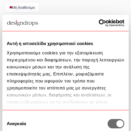
Μη διαθέσιμο
Περιγραφή Προϊόντος
Αυτή η ιστοσελίδα χρησιμοποιεί cookies
Χρησιμοποιούμε cookies για την εξατομίκευση
Βοήθεια
περιεχομένου και διαφημίσεων, την παροχή λειτουργιών
κοινωνικών μέσων και την ανάλυση της
2351 100 200
επισκεψιμότητάς μας. Επιπλέον, μοιραζόμαστε
πληροφορίες που αφορούν τον τρόπο που
Επικοινωνία
χρησιμοποιείτε τον ιστότοπό μας με συνεργάτες
κοινωνικών μέσων, διαφήμισης και αναλύσεων, οι
Συχνές Ερωτήσεις
οποίοι ενδεχομένως να τις συνδυάσουν με άλλες
πληροφορίες που τους έχετε παραχωρήσει ή τις οποίες
έχουν συλλέξει σε σχέση με την από μέρους σας χρήση
Επιλογή
των υπηρεσιών τους.
Αναγκαία
συγκατάθεσης